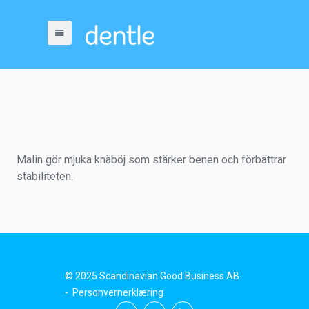
Malin gör mjuka knäböj som stärker benen och förbättrar
stabiliteten.
© 2025 Scandinavian Good Business AB
-
Personvernerklæring