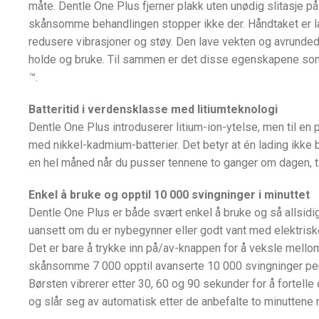
måte. Dentle One Plus fjerner plakk uten unødig slitasje p
skånsomme behandlingen stopper ikke der. Håndtaket er lag
redusere vibrasjoner og støy. Den lave vekten og avrunded
holde og bruke. Til sammen er det disse egenskapene som 
™
.
Batteritid i verdensklasse med litiumteknologi
Dentle One Plus introduserer litium-ion-ytelse, men til en p
med nikkel-kadmium-batterier. Det betyr at én lading ikke ba
en hel måned når du pusser tennene to ganger om dagen, t
Enkel å bruke og opptil 10 000 svingninger i minuttet
Dentle One Plus er både svært enkel å bruke og så allsidig 
uansett om du er nybegynner eller godt vant med elektrisk
Det er bare å trykke inn på/av-knappen for å veksle mellom 
skånsomme 7 000 opptil avanserte 10 000 svingninger per
Børsten vibrerer etter 30, 60 og 90 sekunder for å fortelle 
og slår seg av automatisk etter de anbefalte to minuttene