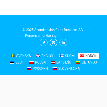
© 2025 Scandinavian Good Business AB
-
Personvernerklæring
SVENSKA
ENGLISH
SUOMI
NORSK
EESTI
POLSKI
LATVIEŠU
LIETUVOS
РУССКИЙ
SLOVENŠČINA