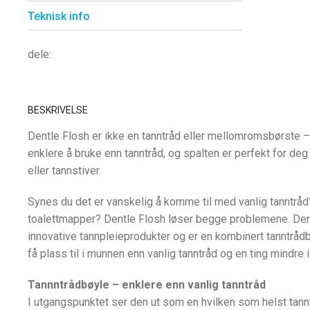
Teknisk info
dele:
BESKRIVELSE
Dentle Flosh er ikke en tanntråd eller mellomromsbørste –
enklere å bruke enn tanntråd, og spalten er perfekt for de
eller tannstiver.
Synes du det er vanskelig å komme til med vanlig tanntråd
toalettmapper? Dentle Flosh løser begge problemene. Den
innovative tannpleieprodukter og er en kombinert tanntrå
få plass til i munnen enn vanlig tanntråd og en ting mindr
Tannntrådbøyle – enklere enn vanlig tanntråd
I utgangspunktet ser den ut som en hvilken som helst tannt