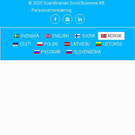
© 2025 Scandinavian Good Business AB
-
Personvernerklæring
SVENSKA
ENGLISH
SUOMI
NORSK
EESTI
POLSKI
LATVIEŠU
LIETUVOS
РУССКИЙ
SLOVENŠČINA