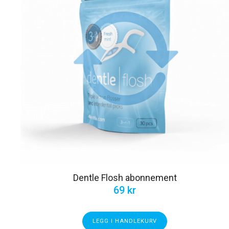
Dentle Flosh abonnement
69
kr
LEGG I HANDLEKURV